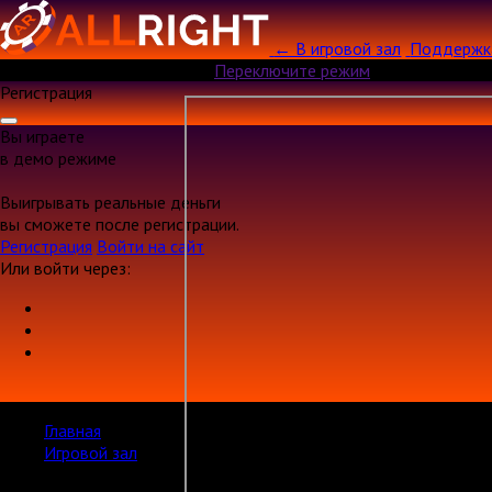
← В игровой зал
Поддержк
Вы играете в демо-режиме.
Переключите режим
и выигрывайте 
Регистрация
Вы играете
в демо режиме
Выигрывать реальные деньги
вы сможете после регистрации.
Регистрация
Войти на сайт
Или войти через:
Главная
Игровой зал
Party Time