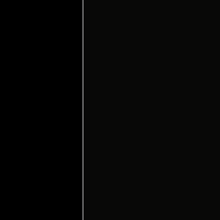
Играть в слот Steam Tower онл