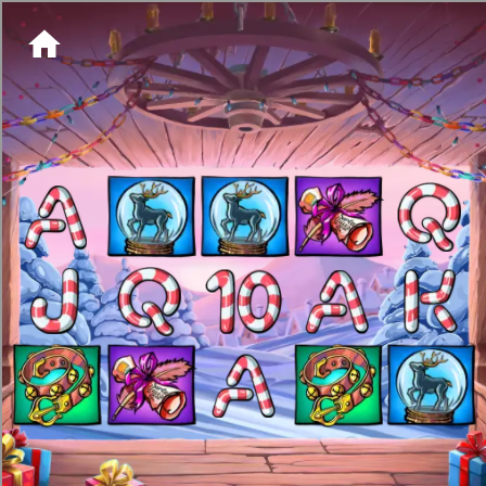
[object HTMLMetaElement]
пополнить счет