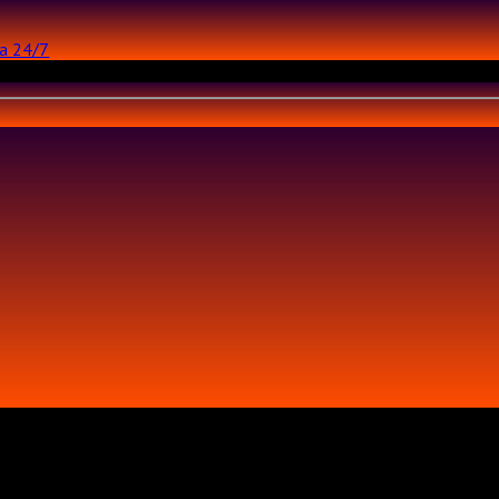
а 24/7
реальные деньги.